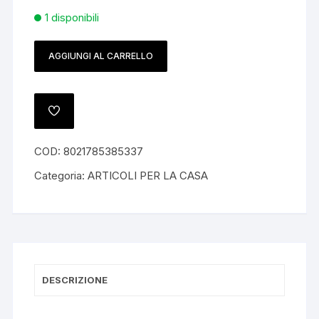
1 disponibili
AGGIUNGI AL CARRELLO
Porta
Candela
Lumini
in
AGGIUNGI
ALLA
Legno
LISTA
DEI
Tortora
COD:
8021785385337
DESIDERI
Cuore
Categoria:
ARTICOLI PER LA CASA
10x7h
cm
Portacandele
Candele
quantità
DESCRIZIONE