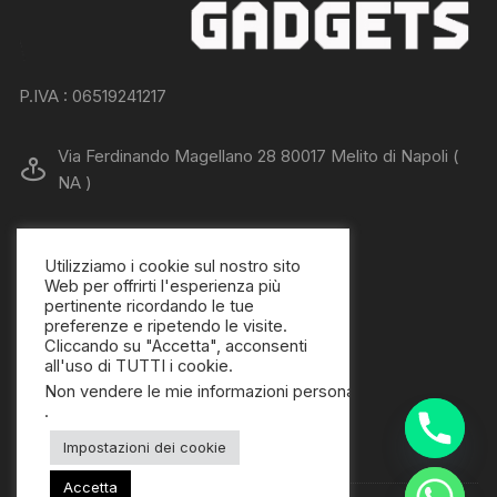
P.IVA : 06519241217
Via Ferdinando Magellano 28 80017 Melito di Napoli (
NA )
338.7808228 - 081.0121571
Utilizziamo i cookie sul nostro sito
Web per offrirti l'esperienza più
junioranfa@libero.it
pertinente ricordando le tue
preferenze e ripetendo le visite.
Cliccando su "Accetta", acconsenti
all'uso di TUTTI i cookie.
Non vendere le mie informazioni personali
.
Impostazioni dei cookie
Accetta