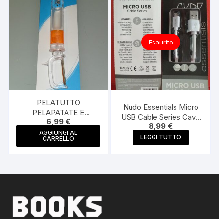
più
varianti.
Le
opzioni
Esaurito
possono
essere
scelte
nella
pagina
PELATUTTO
Nudo Essentials Micro
del
PELAPATATE E
USB Cable Series Cavo
prodotto
6,99
€
PELAFRUTTA PELA
8,99
€
Dati Ricarica USB 2.0
PATATE E FRUTTA
AGGIUNGI AL
Lunghezza 1 Mt
LEGGI TUTTO
CARRELLO
CASALINGHI