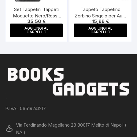
Set Tappetini Tappeti
Tappeto Tappetino
Moquette Nero/Rosso
Zerbino Singolo per Auto
35,50
€
15,99
€
Battitacco Fantasy
in Gomma Sir Points
Flower Made Italy
Made Italy
AGGIUNGI AL
AGGIUNGI AL
CARRELLO
CARRELLO
P.IVA : 06519241217
Via Ferdinando Magellano 28 80017 Melito di Napoli (
NA )