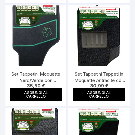
Set Tappetini Moquette
Set Tappetini Tappeti in
Nero/Verde con
Moquette Antracite con
35,50
€
30,99
€
Battitacco Fantasy
Battitacco Sir Just Made
Quadrifoglio Made Italy
Italy
AGGIUNGI AL
AGGIUNGI AL
CARRELLO
CARRELLO