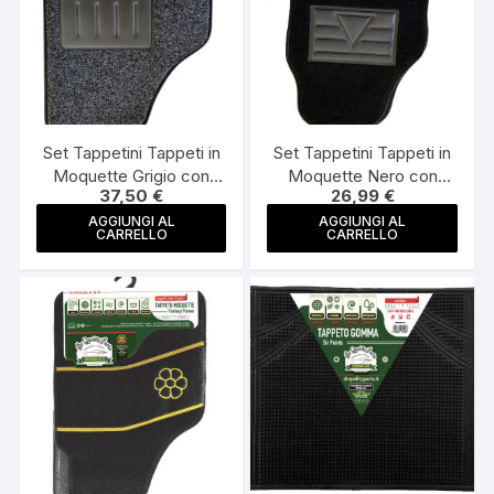
Set Tappetini Tappeti in
Set Tappetini Tappeti in
Moquette Grigio con
Moquette Nero con
37,50
€
26,99
€
Battitacco Lord Premium
Battitacco Mr Essential
Made Italy
Made in Italy
AGGIUNGI AL
AGGIUNGI AL
CARRELLO
CARRELLO