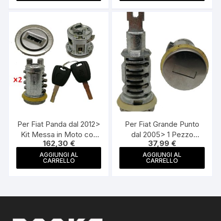
Per Fiat Panda dal 2012>
Per Fiat Grande Punto
Kit Messa in Moto con
dal 2005> 1 Pezzo
162,30
€
37,99
€
Chiavi + 2 Nottolini
Nottolino Serratura
Nottolino Cilindretto
Senza Chiave
AGGIUNGI AL
AGGIUNGI AL
CARRELLO
CARRELLO
Blocchetto Cilindretto