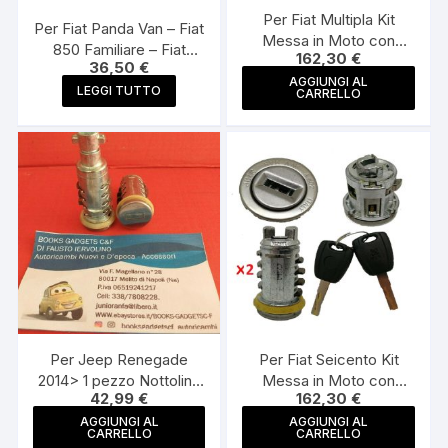
Per Fiat Multipla Kit
Per Fiat Panda Van – Fiat
Messa in Moto con
850 Familiare – Fiat
162,30
€
Chiavi + 2 Nottolini
36,50
€
Pulmino 900T Pulsante
Nottolino Cilindretto
AGGIUNGI AL
Chiusura con Chiavi
LEGGI TUTTO
CARRELLO
Portellone Posteriore
con due Chiavi
Per Jeep Renegade
Per Fiat Seicento Kit
2014> 1 pezzo Nottolino
Messa in Moto con
42,99
€
162,30
€
Serratura Senza Chiave
Chiavi + 2 Nottolini
Blocchetto Cilindretto
Nottolino Cilindretto
AGGIUNGI AL
AGGIUNGI AL
CARRELLO
CARRELLO