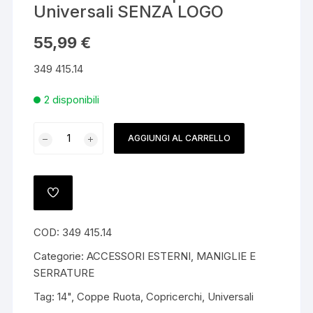
Universali SENZA LOGO
55,99
€
349 415.14
2 disponibili
Per
AGGIUNGI AL CARRELLO
PEUGEOT
"Disegno
BIPPER"
Set
AGGIUNGI
ALLA
4
LISTA
DEI
Copricerchi
COD:
349 415.14
DESIDERI
14"
Categorie:
ACCESSORI ESTERNI
,
MANIGLIE E
Universali
SERRATURE
SENZA
Tag:
14"
,
Coppe Ruota
,
Copricerchi
,
Universali
LOGO