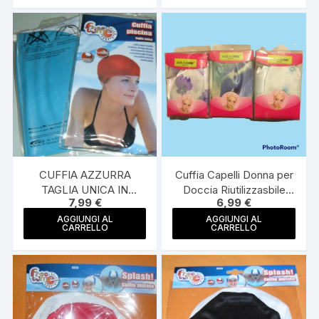
ha
più
varianti.
Le
opzioni
possono
essere
scelte
nella
pagina
CUFFIA AZZURRA
Cuffia Capelli Donna per
del
TAGLIA UNICA IN
Doccia Riutilizzasbile
prodotto
7,99
€
6,99
€
LATTICE PISCINA MARE
Fantasie Assortite
CUFFIE NUOTO
AGGIUNGI AL
AGGIUNGI AL
CARRELLO
CARRELLO