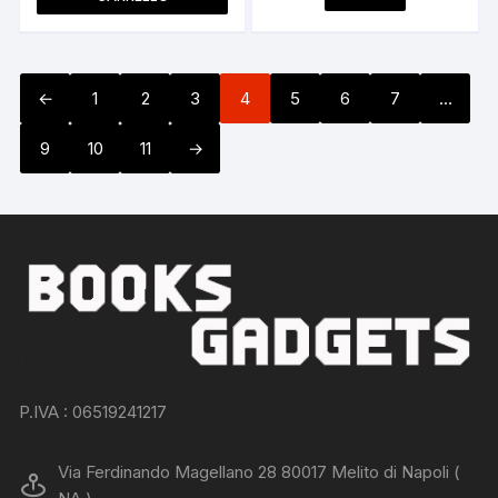
prodotto
ha
più
varianti.
←
1
2
3
4
5
6
7
…
Le
opzioni
9
10
11
→
possono
essere
scelte
nella
pagina
del
prodotto
P.IVA : 06519241217
Via Ferdinando Magellano 28 80017 Melito di Napoli (