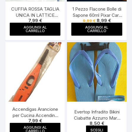
CUFFIA ROSSA TAGLIA
1 Pezzo Flacone Bolle di
UNICA IN LATTICE
Sapone 60ml Pixar Cars
Il
Il
7,99
€
8,99
€
9,99
€
PISCINA MARE CUFFIE
Personaggi Assortiti
prezzo
prezzo
NUOTO
AGGIUNGI AL
AGGIUNGI AL
originale
attuale
CARRELLO
CARRELLO
era:
è:
9,99 €.
8,99 €.
Accendigas Arancione
Evertop Infradito Bikini
per Cucina Accendino
Ciabatte Azzurro Mare
7,99
€
con Blocco
8,50
€
Piscina Moda Donna
AGGIUNGI AL
Questo
Uomo Unisex
SCEGLI
CARRELLO