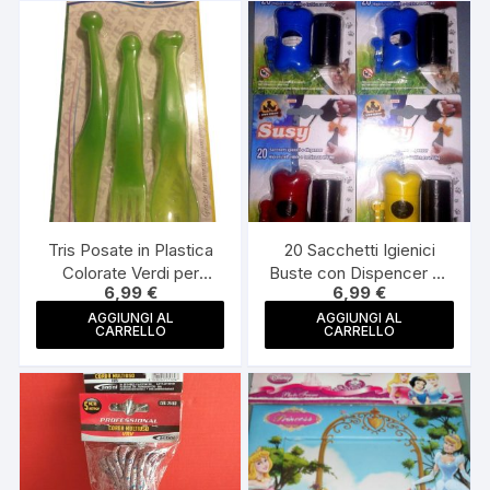
Tris Posate in Plastica
20 Sacchetti Igienici
Colorate Verdi per
Buste con Dispencer da
6,99
€
6,99
€
Bambini Ultra Resistenti
agganciare al guinzaglio
del Cane
AGGIUNGI AL
AGGIUNGI AL
CARRELLO
CARRELLO