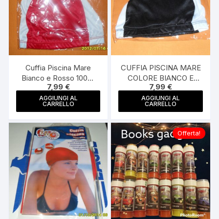
Cuffia Piscina Mare
CUFFIA PISCINA MARE
Bianco e Rosso 100%
COLORE BIANCO E
7,99
€
7,99
€
Poliestere Cuffie Nuoto
NERA 100%
POLIESTERE CUFFIE
AGGIUNGI AL
AGGIUNGI AL
CARRELLO
CARRELLO
NUOTO
Offerta!