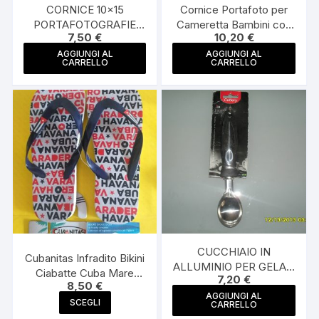
CORNICE 10×15
Cornice Portafoto per
PORTAFOTOGRAFIE
Cameretta Bambini con
7,50
€
10,20
€
WINNIE THE POOH
Orsetti Misura 22x17cm
TIGRO PIMPI PORTA
da Tavolo
AGGIUNGI AL
AGGIUNGI AL
CARRELLO
CARRELLO
FOTO FOTOGRAFIE
CUCCHIAIO IN
Cubanitas Infradito Bikini
ALLUMINIO PER GELATI
Ciabatte Cuba Mare
7,20
€
IN VASCHETTA GELATO
8,50
€
Piscina Moda Casual
PROFESSIONALE
AGGIUNGI AL
Questo
Uomo Ragazzo Havana
SCEGLI
CARRELLO
CUTLERY
prodotto