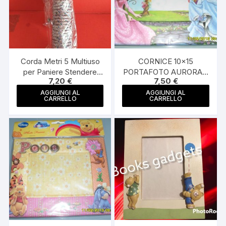
Corda Metri 5 Multiuso
CORNICE 10×15
per Paniere Stendere
PORTAFOTO AURORA E
7,20
€
7,50
€
Bucato Pesca
CENERENTOLA PORTA
Campeggio Montagna
FOTO FOTOGRAFIE
AGGIUNGI AL
AGGIUNGI AL
CARRELLO
CARRELLO
PRINCIPESSE